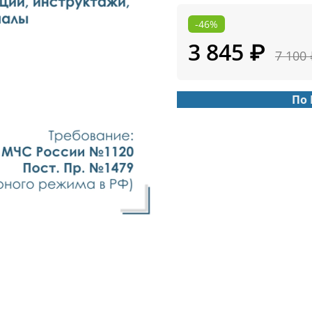
-46%
3 845 ₽
7 100
По 