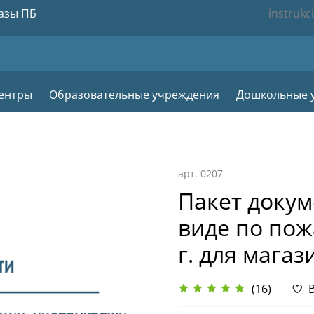
азы ПБ
instrukc
центры
Образовательные учреждения
Дошкольные 
арт.
0207
Пакет докум
виде по пож
г. для мага
(16)