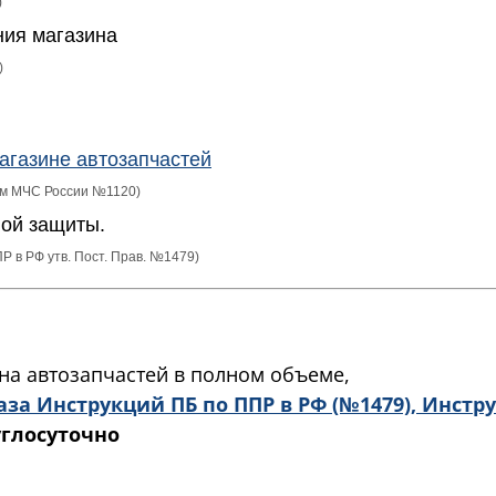
)
ния магазина
)
агазине автозапчастей
зом МЧС России №1120)
ой защиты.
 ППР в РФ утв. Пост. Прав. №1479)
на автозапчастей в полном объеме,
аза Инструкций ПБ по ППР в РФ (№1479), Инст
углосуточно