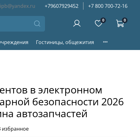
iipb@yandex.ru
+79607929452
+7 800 700-72-16
0
0
учреждения
Гостиницы, общежития
ентов в электронном
арной безопасности 2026
зина автозапчастей
В избранное