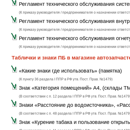
Регламент технического обслуживания сист
(К приказу руководителя / предпринимателя о назначении ответс
Регламент технического обслуживания внут
(К приказу руководителя / предпринимателя о назначении ответс
Регламент технического обслуживания огне
(К приказу руководителя / предпринимателя о назначении ответ
Таблички и знаки ПБ в магазине автозапчаст
«Какие знаки где использовать» (памятка)
(К пункту 36 раздела I ППР в РФ утв. Пост. Прав. №1479)
Знак «Категория помещений» А4, (склады Т
(В соответствии с п. 12 раздела I ППР в РФ утв. Пост. Прав. №1479
Знаки «Расстояние до водоисточника», «Рас
(В соответствии с п. 48 раздела I ППР в РФ утв. Пост. Прав. №147
Знак «Курение табака и пользование откры