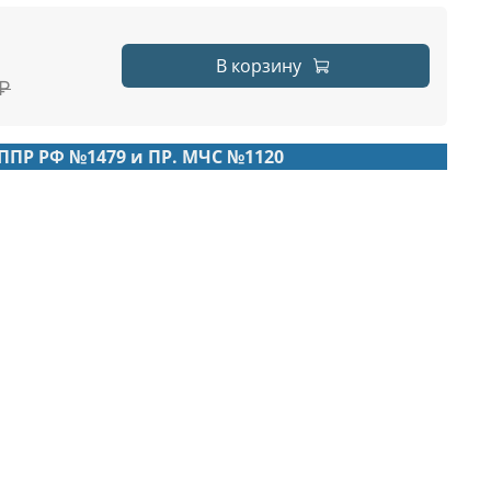
В корзину
 ₽
ППР РФ №1479 и ПР. МЧС №1120