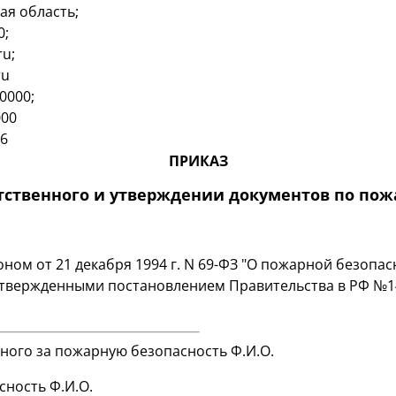
кая область;
0;
u;
ru
0000;
000
26
ПРИКАЗ
тственного и утверждении документов по пож
оном от 21 декабря 1994 г. N 69-ФЗ "О пожарной безоп
утвержденными постановлением Правительства в РФ №
енного за пожарную безопасность Ф.И.О.
ность Ф.И.О.