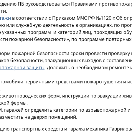
юдению ПБ руководствоваться Правилами противопожа
ти.
ктажи
в соответствии с Приказом МЧС РФ №1120 « Об опр
ую или служебную деятельность в организациях, по п
ю указанных программ и категорий лиц, проходящих об
ти пожарной безопасности», по программе повторных 
норм пожарной безопасности сроки провести проверку
ков безопасности, эвакуационных выходов с составлен
вопожарной защиты
. Доложить о необходимом ремонте 
втомобили первичными средствами пожаротушения и ис
.
 животноводческих ферм, инструкции по эвакуации жив
ской фермы.
М, гаражей определить категории по взрывопожарной и 
азместить на дверях помещений.
цию транспортных средств и гаража механика Гаврилова