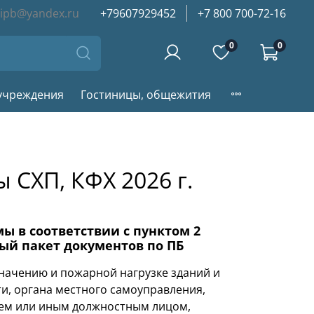
iipb@yandex.ru
+79607929452
+7 800 700-72-16
0
0
учреждения
Гостиницы, общежития
 СХП, КФХ 2026 г.
ы в соответствии с пунктом 2
ный пакет документов по ПБ
начению и пожарной нагрузке зданий и
ти, органа местного самоуправления,
лем или иным должностным лицом,