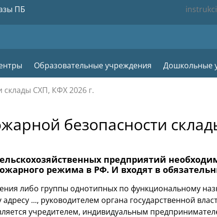
азы ПБ
instrukc
центры
Образовательные учреждения
Дошкольные 
склады СХП, КФХ 2026 г.
жарной безопасности склады
сельскохозяйственных предприятий необходим
ожарного режима в РФ. И входят в обязатель
жения либо группы однотипных по функциональному наз
дресу ..., руководителем органа государственной влас
 является учредителем, индивидуальным предпринимате