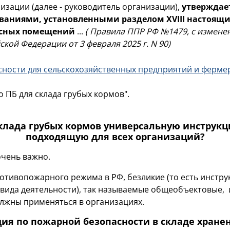
зации (далее - руководитель организации),
утверждае
бованиями, установленными разделом XVIII настоящ
асных помещений
...
( Правила ППР РФ №1479, с измен
ой Федерации от 3 февраля 2025 г. N 90)
ности для сельскохозяйственных предприятий и фермер
 ПБ для склада грубых кормов".
клада грубых кормов универсальную инструкц
подходящую для всех организаций?
очень важно.
ротивопожарного режима в РФ, безликие (то есть инстру
 вида деятельности), так называемые общеобъектовые,
лжны применяться в организациях.
ия по пожарной безопасности в складе хране