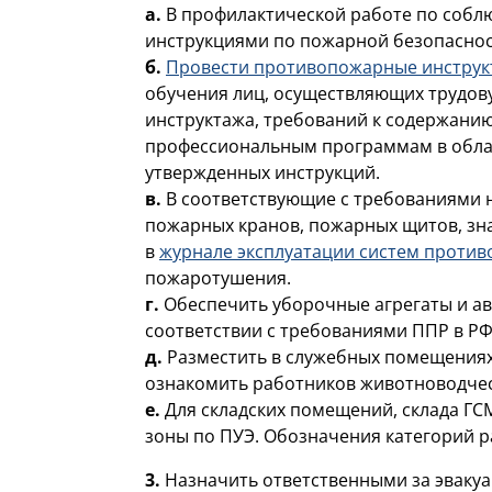
а.
В профилактической работе по собл
инструкциями по пожарной безопаснос
б.
Провести противопожарные инстру
обучения лиц, осуществляющих трудов
инструктажа, требований к содержани
профессиональным программам в облас
утвержденных инструкций.
в.
В соответствующие с требованиями 
пожарных кранов, пожарных щитов, зна
в
журнале эксплуатации систем проти
пожаротушения.
г.
Обеспечить уборочные агрегаты и а
соответствии с требованиями ППР в РФ
д.
Разместить в служебных помещениях
ознакомить работников животноводче
е.
Для складских помещений, склада ГС
зоны по ПУЭ. Обозначения категорий р
3.
Назначить ответственными за эвакуа