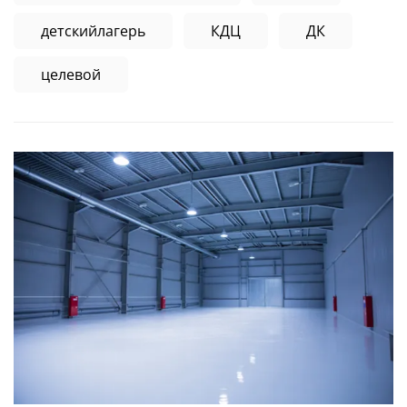
детскийлагерь
КДЦ
ДК
целевой