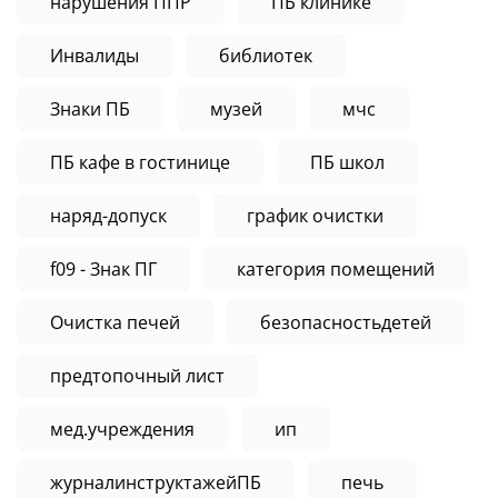
нарушения ППР
ПБ клинике
Инвалиды
библиотек
Знаки ПБ
музей
мчс
ПБ кафе в гостинице
ПБ школ
наряд-допуск
график очистки
f09 - Знак ПГ
категория помещений
Очистка печей
безопасностьдетей
предтопочный лист
мед.учреждения
ип
журналинструктажейПБ
печь